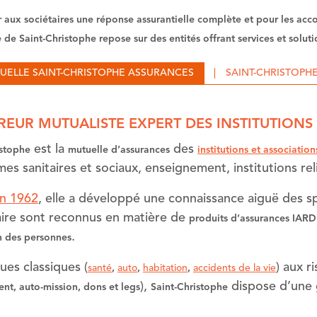
r aux sociétaires une réponse assurantielle complète et pour les ac
 de Saint-Christophe repose sur des entités offrant services et solu
UELLE SAINT-CHRISTOPHE ASSURANCES
SAINT-CHRISTOPH
UREUR MUTUALISTE EXPERT DES INSTITUTIONS
est la
des
istophe
mutuelle d’assurances
institutions et associatio
es sanitaires et sociaux, enseignement, institutions rel
n 1962
, elle a développé une connaissance aiguë des sp
faire sont reconnus en matière de
produits d’assurances IARD
.
n des personnes
ues classiques (
) aux r
santé
,
auto
,
habitation
,
accidents de la vie
),
dispose d’une 
nt, auto-mission, dons et legs
Saint-Christophe