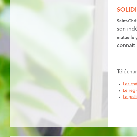
SOLID
Saint-Chr
son ind
mutuelle 
connaît
Télécha
Les sta
Le règl
La poli