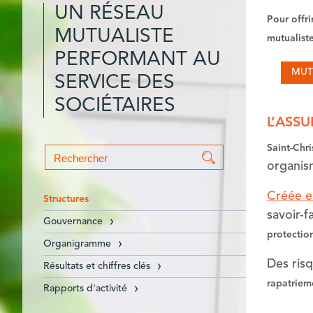
UN RÉSEAU
Pour offri
MUTUALISTE
mutualiste
PERFORMANT AU
MUT
SERVICE DES
SOCIÉTAIRES
L’ASS
Saint-Chr
Formulaire de
organism
recherche
Créée e
Structures
savoir-
Gouvernance
protectio
Organigramme
Des risq
Résultats et chiffres clés
rapatrieme
Rapports d'activité