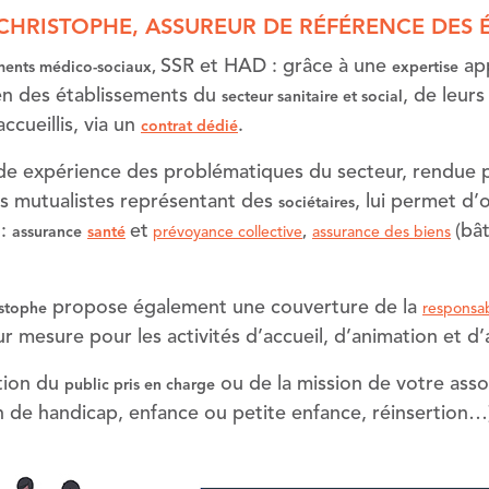
-CHRISTOPHE, ASSUREUR DE RÉFÉRENCE DES
SSR et HAD : grâce à une
ap
ments médico-sociaux,
expertise
en des établissements du
, de leur
secteur sanitaire et social
accueillis, via un
.
contrat dédié
de expérience des problématiques du secteur, rendue po
s mutualistes représentant des
, lui permet d’
sociétaires
 :
et
(bâ
assurance
santé
prévoyance collective
,
assurance des biens
propose également une couverture de la
istophe
responsabi
sur mesure pour les activités d’accueil, d’animation et
tion du
ou de la mission de votre ass
public pris en charge
n de handicap, enfance ou petite enfance, réinsertion…