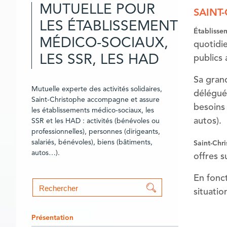
MUTUELLE POUR
SAINT
LES ÉTABLISSEMENTS
Établisse
MÉDICO-SOCIAUX,
quotidi
LES SSR, LES HAD
publics 
Sa gran
Mutuelle experte des activités solidaires,
délégué
Saint-Christophe accompagne et assure
besoins
les établissements médico-sociaux, les
autos).
SSR et les HAD : activités (bénévoles ou
professionnelles), personnes (dirigeants,
salariés, bénévoles), biens (bâtiments,
Saint-Chr
autos…).
offres 
En fonc
Formulaire de
situatio
recherche
Présentation