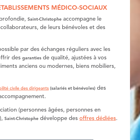
 ÉTABLISSEMENTS MÉDICO-SOCIAUX
profondie,
accompagne le
Saint-Christophe
s collaborateurs, de leurs bénévoles et des
ssible par des échanges réguliers avec les
offrir des
de qualité, ajustées à vos
garanties
timents anciens ou modernes, biens mobiliers,
des
lité civile des dirigeants
(salariés et bénévoles)
 d’accompagnement.
ociation (personnes âgées, personnes en
),
développe des
offres dédiées
.
Saint-Christophe