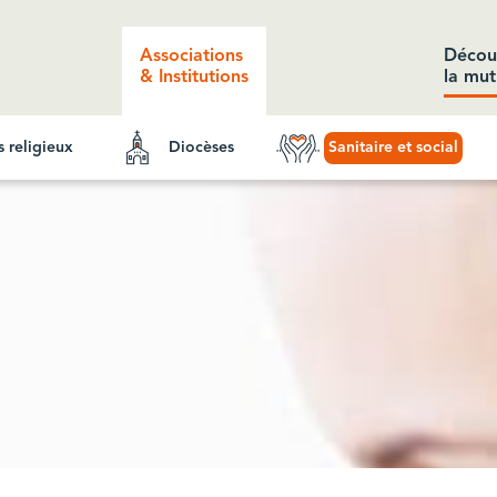
Associations
Décou
& Institutions
la mut
ts religieux
Diocèses
Sanitaire et social